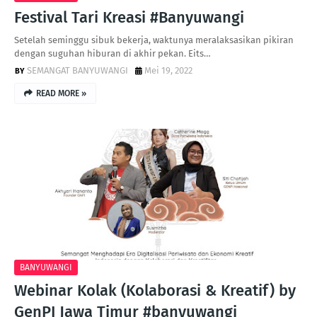
Festival Tari Kreasi #Banyuwangi
Setelah seminggu sibuk bekerja, waktunya meralaksasikan pikiran
dengan suguhan hiburan di akhir pekan. Eits…
SEMANGAT BANYUWANGI
Mei 19, 2022
READ MORE »
BANYUWANGI
Webinar Kolak (Kolaborasi & Kreatif) by
GenPI Jawa Timur #banyuwangi