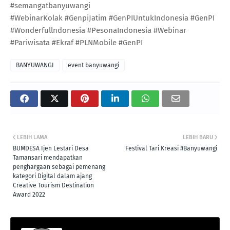
#semangatbanyuwangi
#WebinarKolak #GenpiJatim #GenPIUntukIndonesia #GenPI
#Wonderfullndonesia #PesonaIndonesia #Webinar
#Pariwisata #Ekraf #PLNMobile #GenPI
BANYUWANGI
event banyuwangi
LEBIH LAMA
LEBIH BARU
BUMDESA Ijen Lestari Desa
Festival Tari Kreasi #Banyuwangi
Tamansari mendapatkan
penghargaan sebagai pemenang
kategori Digital dalam ajang
Creative Tourism Destination
Award 2022