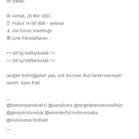
ini pada:
📅 Jumat, 20 Mei 2022
⏰ Pukul 14.00 WIB - selesai
📱 Via Zoom meetings
🧭 Link Pendaftaran :
>> bit.ly/daftarkolak <<
>> bit.ly/daftarkolak <<
Jangan ketinggalan yaa, yuk buruan ikut keseruannya!!
GenPI, Gass Poll
__
@kemenparekraf.ri @sandiuno @angelatanoesoedibjo
@genpiindonesia @wonderful.indonesiaku
@indonesia.festival
__