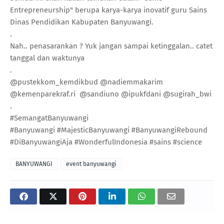
Entrepreneurship" berupa karya-karya inovatif guru Sains
Dinas Pendidikan Kabupaten Banyuwangi.
.
Nah.. penasarankan ? Yuk jangan sampai ketinggalan.. catet
tanggal dan waktunya
.
@pustekkom_kemdikbud @nadiemmakarim
@kemenparekraf.ri @sandiuno @ipukfdani @sugirah_bwi
.
#SemangatBanyuwangi
#Banyuwangi #MajesticBanyuwangi #BanyuwangiRebound
#DiBanyuwangiAja #WonderfulIndonesia #sains #science
BANYUWANGI
event banyuwangi