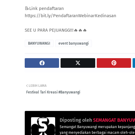
📝Link pendaftaran
https://bit.ly/PendaftaranWebinarKedinasan
SEE U PARA PEJUANGG!!!🔥🔥🔥
BANYUWANGI
event banyuwangi
LEBIH LAMA
Festival Tari Kreasi #Banyuwangi
Diposting oleh
SEMANGAT BANYU
Semangat Banyuwangi merupakan kepanjanga
yang menyediakan berbagai macam oleh-oleh