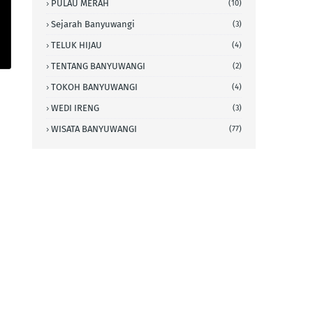
PULAU MERAH
(10)
Sejarah Banyuwangi
(3)
TELUK HIJAU
(4)
TENTANG BANYUWANGI
(2)
TOKOH BANYUWANGI
(4)
WEDI IRENG
(3)
WISATA BANYUWANGI
(77)