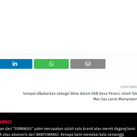
LEBIH BAR
Sempat dikabarkan sebagai Bima dalam KKN Desa Penari, inilah fak
Mas Say Laros #banyuwan
WANGI
n dari "SEMANGGI" yakni merupakan salah satu brand atau merek dagang kami
 atau aksesoris dari BANYUWANGI. Kenapa kami memakai kata semanggi,