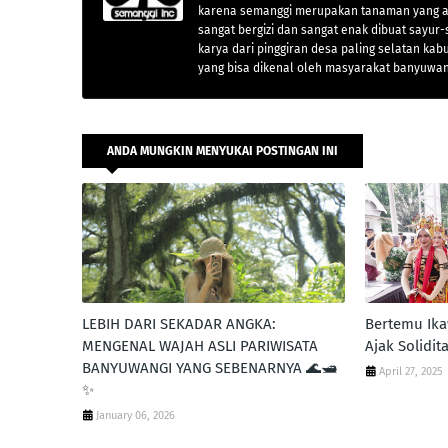
karena semanggi merupakan tanaman yang ad
sangat bergizi dan sangat enak dibuat sayur
karya dari pinggiran desa paling selatan 
yang bisa dikenal oleh masyarakat banyuwa
ANDA MUNGKIN MENYUKAI POSTINGAN INI
LEBIH DARI SEKADAR ANGKA:
Bertemu Ika
MENGENAL WAJAH ASLI PARIWISATA
Ajak Solidi
BANYUWANGI YANG SEBENARNYA 🌊🛥️
April 27, 2025
✨
January 06, 2026