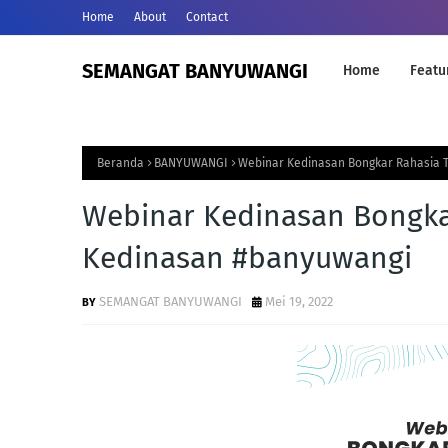
Home
About
Contact
SEMANGAT BANYUWANGI
Home
Featu
Beranda
BANYUWANGI
Webinar Kedinasan Bongkar Rahasia 
Webinar Kedinasan Bongka
Kedinasan #banyuwangi
SEMANGAT BANYUWANGI
Mei 19, 2022