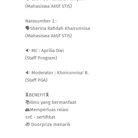
(Mahasiswa Aktif STIS)
Narasumber 2 :
🗣️Sherina Rafidah Khairunnisa
(Mahasiswa Aktif STIS)
🔉 MC : Aprilia Dwi
(Staff Program)
🔉 Moderator : Khoirunnisa' R.
(Staff PGA)
🎗BENEFIT🎗
📚Ilmu yang bermanfaat
👥Memperluas relasi
📜E - sertifikat
🎁 Doorprize menarik