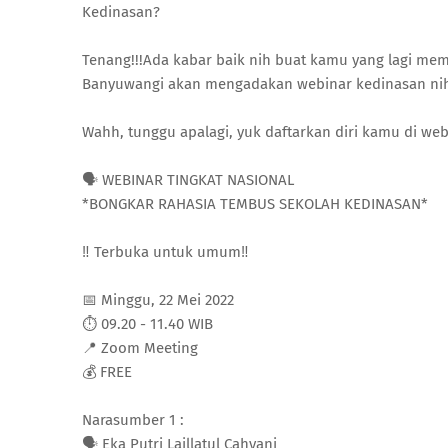
Kedinasan?
Tenang!!!Ada kabar baik nih buat kamu yang lagi me
Banyuwangi akan mengadakan webinar kedinasan nih
Wahh, tunggu apalagi, yuk daftarkan diri kamu di webi
🗣️ WEBINAR TINGKAT NASIONAL
*BONGKAR RAHASIA TEMBUS SEKOLAH KEDINASAN*
‼️ Terbuka untuk umum‼️
📅 Minggu, 22 Mei 2022
⏱️ 09.20 - 11.40 WIB
📍 Zoom Meeting
💰 FREE
Narasumber 1 :
🗣️ Eka Putri Laillatul Cahyani