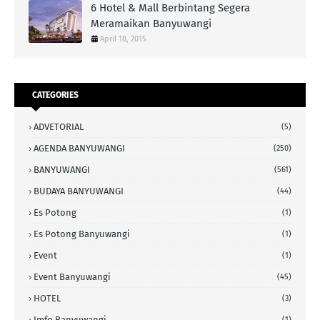
6 Hotel & Mall Berbintang Segera
Meramaikan Banyuwangi
April 18, 2015
CATEGORIES
ADVETORIAL
(5)
AGENDA BANYUWANGI
(250)
BANYUWANGI
(561)
BUDAYA BANYUWANGI
(44)
Es Potong
(1)
Es Potong Banyuwangi
(1)
Event
(1)
Event Banyuwangi
(45)
HOTEL
(3)
Imfo Banyuwangi
(1)