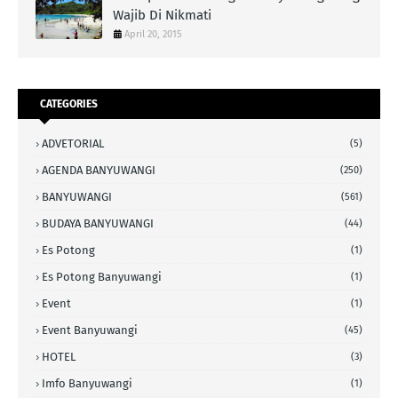
Wajib Di Nikmati
April 20, 2015
CATEGORIES
ADVETORIAL
(5)
AGENDA BANYUWANGI
(250)
BANYUWANGI
(561)
BUDAYA BANYUWANGI
(44)
Es Potong
(1)
Es Potong Banyuwangi
(1)
Event
(1)
Event Banyuwangi
(45)
HOTEL
(3)
Imfo Banyuwangi
(1)