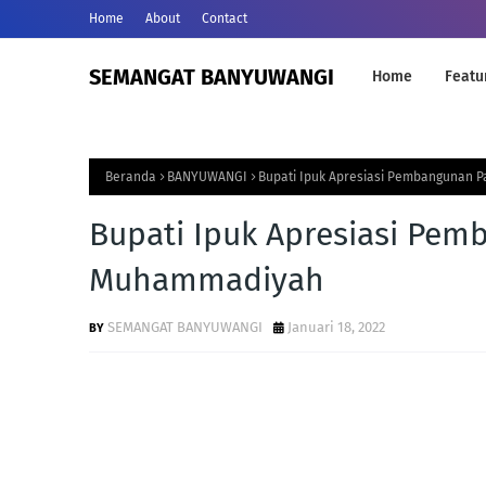
Home
About
Contact
SEMANGAT BANYUWANGI
Home
Featu
Beranda
BANYUWANGI
Bupati Ipuk Apresiasi Pembangunan 
Bupati Ipuk Apresiasi Pem
Muhammadiyah
SEMANGAT BANYUWANGI
Januari 18, 2022