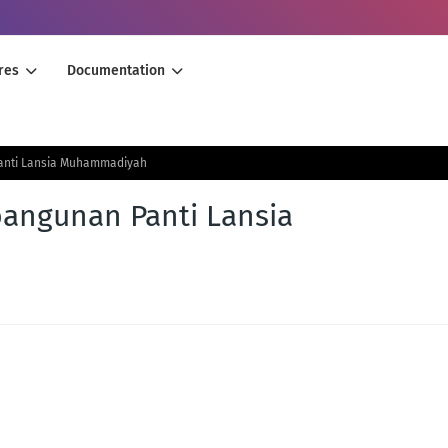
res
Documentation
Panti Lansia Muhammadiyah
bangunan Panti Lansia