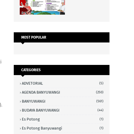
MOST POPULAR
i
CATEGORIES
ADVETORIAL
(5)
AGENDA BANYUWANGI
(250)
BANYUWANGI
(561)
).
BUDAYA BANYUWANGI
(44)
Es Potong
(1)
Es Potong Banyuwangi
(1)