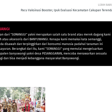
LEBIH BAR
Pacu Vaksinasi Booster, Ipuk Evaluasi Kecamatan Cakupan Terend
WANGI
n dari "SEMANGGI" yakni merupakan salah satu brand atau merek dagang kami
 atau aksesoris dari BANYUWANGI. Kenapa kami memakai kata semanggi,
a disawah dan terpinggirkan dari konsumsi manusia padahal tanaman ini
-sayuran. Berangkat dari itu, kami "SEMANGGI" yang memulai mengeluarkan
kabupaten banyuwangi yakni desa PESANGGARAN, mencoba menawarkan sesuatu
ngi dan bisa menjadi kebanggana masyarakat Banyuwangi.