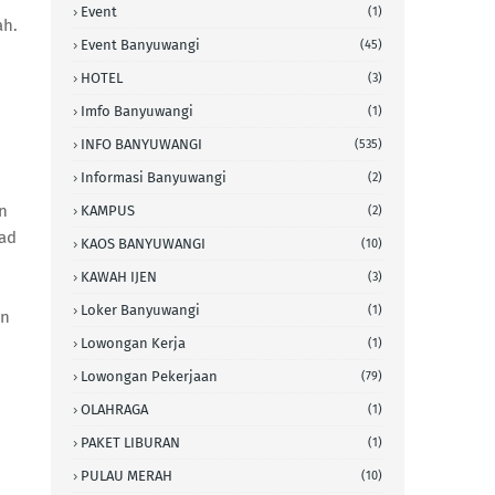
Event
(1)
ah.
Event Banyuwangi
(45)
HOTEL
(3)
Imfo Banyuwangi
(1)
INFO BANYUWANGI
(535)
Informasi Banyuwangi
(2)
n
KAMPUS
(2)
'ad
KAOS BANYUWANGI
(10)
KAWAH IJEN
(3)
Loker Banyuwangi
(1)
an
Lowongan Kerja
(1)
Lowongan Pekerjaan
(79)
OLAHRAGA
(1)
PAKET LIBURAN
(1)
PULAU MERAH
(10)