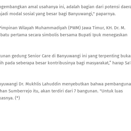
embangkan amal usahanya ini, adalah bagian dari potensi daer
enjadi modal sosial yang besar bagi Banyuwangi," paparnya.
Pimpinan Wilayah Muhammadiyah (PWM) Jawa Timur, KH. Dr. M.
n batu pertama secara simbolis bersama Bupati Ipuk menegaskan
an gedung Senior Care di Banyuwangi ini yang terpenting buka
h pada seberapa besar kontribusinya bagi masyarakat,” harap Sa
nyuwangi Dr. Mukhlis Lahuddin menyebutkan bahwa pembangun
ahan Sumberrejo itu, akan terdiri dari 7 bangunan. "Untuk luas
kasnya. (*)