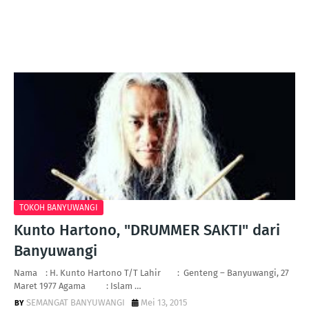
TOKOH BANYUWANGI
Kunto Hartono, "DRUMMER SAKTI" dari
Banyuwangi
Nama : H. Kunto Hartono T/T Lahir : Genteng – Banyuwangi, 27
Maret 1977 Agama : Islam …
SEMANGAT BANYUWANGI
Mei 13, 2015