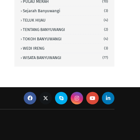
PULAU MERAH
(10)
Sejarah Banyuwangi
(3)
TELUK HIJAU
(4)
TENTANG BANYUWANGI
(2)
TOKOH BANYUWANGI
(4)
WEDI IRENG
(3)
WISATA BANYUWANGI
(77)