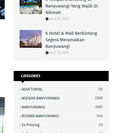
Banyuwangi Yang Wajib Di
Nikmati
April 20, 2015
6 Hotel & Mall Berbintang
Segera Meramaikan
Banyuwangi
April 18, 2015
CATEGORIES
ADVETORIAL
(5)
AGENDA BANYUWANGI
(250)
BANYUWANGI
(561)
BUDAYA BANYUWANGI
(44)
Es Potong
(1)