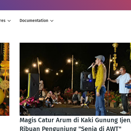
res
Documentation
Magis Catur Arum di Kaki Gunung Ijen
Ribuan Pengunjung "Senja di AWT"