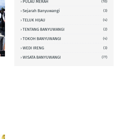
PULAU MERAH
(10)
Sejarah Banyuwangi
(3)
TELUK HIJAU
(4)
TENTANG BANYUWANGI
(2)
TOKOH BANYUWANGI
(4)
WEDI IRENG
(3)
WISATA BANYUWANGI
(77)