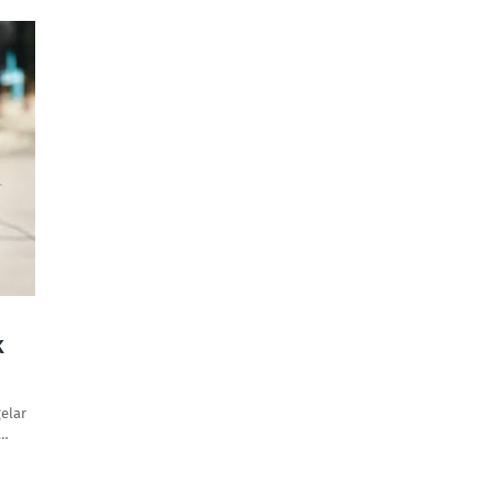
k
elar
w…