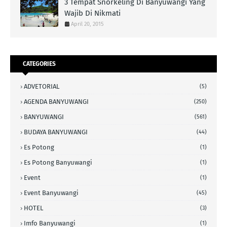
3 Tempat Snorkeling Di Banyuwangi Yang
Wajib Di Nikmati
April 20, 2015
CATEGORIES
ADVETORIAL
(5)
AGENDA BANYUWANGI
(250)
BANYUWANGI
(561)
BUDAYA BANYUWANGI
(44)
Es Potong
(1)
Es Potong Banyuwangi
(1)
Event
(1)
Event Banyuwangi
(45)
HOTEL
(3)
Imfo Banyuwangi
(1)