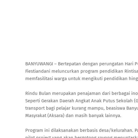
BANYUWANGI – Bertepatan dengan perungatan Hari Pe
Fiestiandani meluncurkan program pendidikan Rintisan
memfasilitasi warga untuk mengikuti pendidikan hing
Rindu Bulan merupakan penajaman dari berbagai inov
Seperti Gerakan Daerah Angkat Anak Putus Sekolah (
transport bagi pelajar kurang mampu, beasiswa Bany
Masyrakat (Aksara) dan masih banyak lainnya.
Program ini dilaksanakan berbasis desa/kelurahan. 
pilot project yang akan bergotong royong menuntask