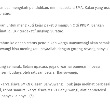
mbali mengikuti pendidikan, minimal setara SMA. Kalau yang usi
uratno.
kan untuk mengikuti kejar paket B maupun C di PKBM. Bahkan
nati di LKP terdekat,” ungkap Suratno.
 tahun ke depan status pendidikan warga Banyuwangi akan semak
yuwangi bisa meningkat. InsyaAllah dengan gotong royong banyak
ung semarak. Selain upacara, juga diwarnai pameran inovasi
seni budaya oleh ratusan pelajar Banyuwangi.
si karya siswa SMKN Glagah Banyuwangi. Ipuk juga melihat berbaga
ti, robot samurai karya siswa MTS 1 Banyuwangi, alat pendeteksi
banyak lainnya. (*)