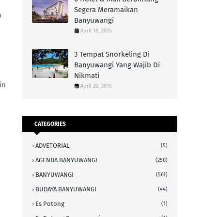
Segera Meramaikan
a
Banyuwangi
April 18, 2015
3 Tempat Snorkeling Di
Banyuwangi Yang Wajib Di
Nikmati
in
April 20, 2015
CATEGORIES
ADVETORIAL
(5)
AGENDA BANYUWANGI
(250)
i
BANYUWANGI
(561)
BUDAYA BANYUWANGI
(44)
Es Potong
(1)